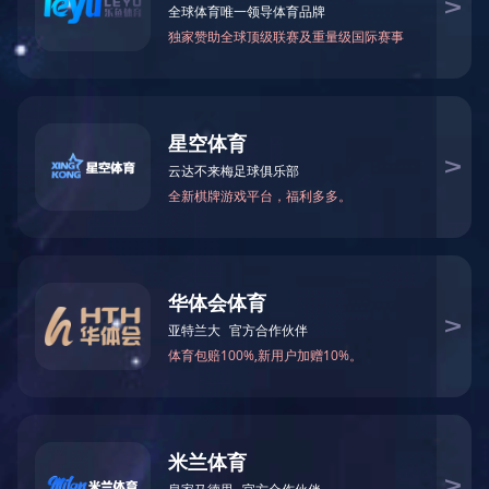
产品咨询表
伊特-致力于成为全球智能装备领军企业
刚性链
升降台
舞台机械设备
智能机器人/RGV
技术服务
伊特-致力于成为全球智能装备领军企业