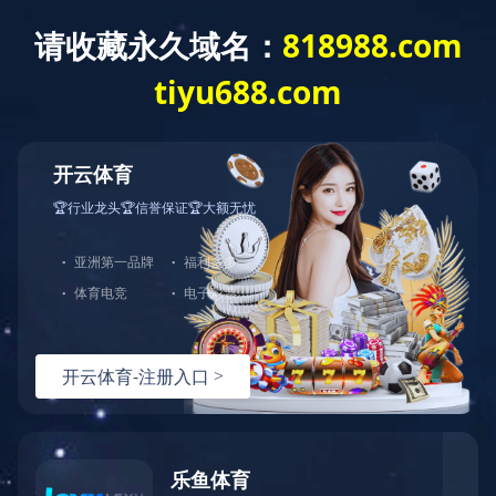
米兰体育
Language
新闻动态
产品咨询
网站米兰体育
产品中心
解决方案
EVO-TECH
咬合链
服务支持
关于伊特
联系我们