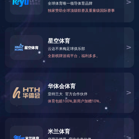
伸缩桅杆 垂直
伊特刚性链伸缩桅杆垂直型由多节
刚性链嵌套组成，可实现垂直方向
的多级伸缩举升，通过精密的锁止
机构确保伸缩过程的稳定性与安全
了解详情
性，适配航空航天精密升降设备、
重型工程机械的高空作业需求。
伸缩桅杆 水平
伊特刚性链伸缩桅杆水平型采用分
段式刚性链结构，可完成水平方向
的长距离伸缩动作，链体末端配备
高精度定位组件，能在船舶制造、
了解详情
自动化流水线辅助设备中实现精准
的物料抓取与位置对接。