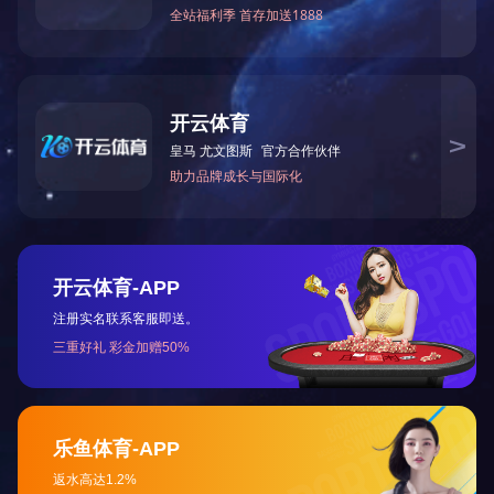
无论您处于项目的哪个阶段，我们都乐于为您提供初步的技术交流和
方案建议。
快速原型验证（视项目情况而定）
对于一些复杂或创新性的应用，我们可协助进行概念设计和初步验
证。
全程技术支持
从项目初期的需求分析，到方案设计、生产制造，再到现场安装调试
和后期维护，伊特将为您提供全生命周期的技术支持。
微信